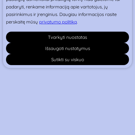
padaryti, renkame informaciją apie vartotojus, jų
pasirinkimus ir įrenginius. Daugiau informacijos rasite
perskaitę mūsų
privatumo politiką
.
Tvarkyti nuostatas
Išsaugoti nustatymus
Sutikti su viskuo
Mokymų programa.
Darbui reikalingi įrankiai ir ingredientai