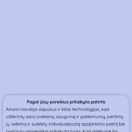
Pagal jūsų poreikius pritaikyta patirtis
Airomi naudoja slapukus ir kitas technologijas, kad
užtikrintų savo svetainių saugumą ir patikimumą, įvertintų
jų veikimą ir suteiktų individualizuotą apsipirkimo patirtį bei
pasiūlytų asmeniškai pritaikytą turinį. Kad galėtume tai