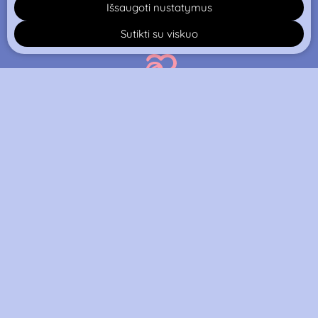
Išsaugoti nustatymus
Sutikti su viskuo
EasyBaking platforma suteikia
galimybę visiems norintiems pasinerti į
konditerijos pasaulį – mokome kepinių
ir desertų paslapčių, parduodame
unikalius receptus ir profesionalią
įrangą.
Reikia Pagalbos?
Produktai
Paskyra
Pagalba
Kursai
Prisijungimas
Kontaktai
Receptai
Registracija
Privatumo Politika
Įranga
Mano Paskyra
Naudojimo Taisyklės
Macarons Gyvai
Mano Kursai
Pagalba ir D.U.K