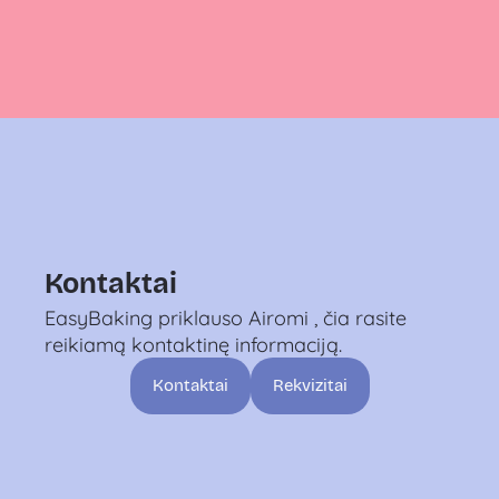
Kontaktai
EasyBaking priklauso Airomi , čia rasite
reikiamą kontaktinę informaciją.
Kontaktai
Rekvizitai