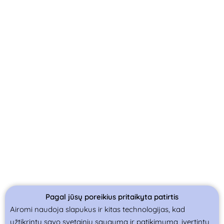
Pagal jūsų poreikius pritaikyta patirtis
Airomi naudoja slapukus ir kitas technologijas, kad
užtikrintų savo svetainių saugumą ir patikimumą, įvertintų