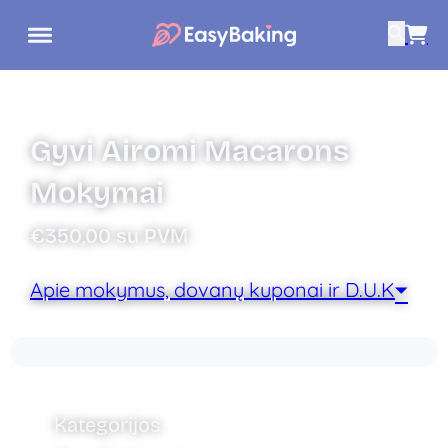
Gyvi Airomi Macarons
Mokymai
€350,00 su PVM
Apie mokymus, dovanų kuponai ir D.U.K
produkto kiekis: Gyvi Airomi Macarons Mokymai
Kategorijos